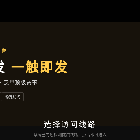
焦作新区兴旺中巷472号大厦D座25层741室
品牌故事
首页
品牌故事