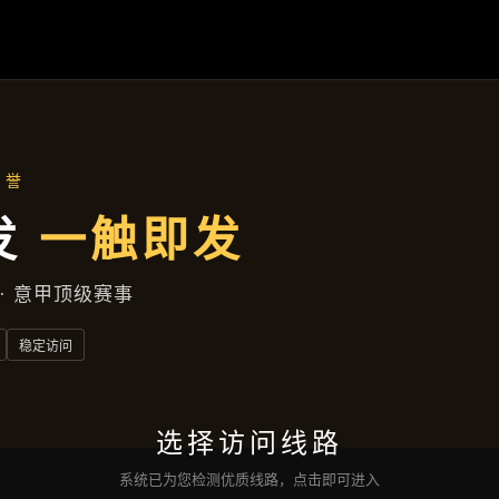
焦作新区兴旺中巷472号大厦D座25层741室
品牌故事
首页
品牌故事