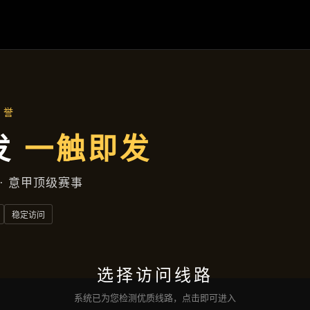
焦作新区兴旺中巷472号大厦D座25层741室
品牌故事
首页
品牌故事