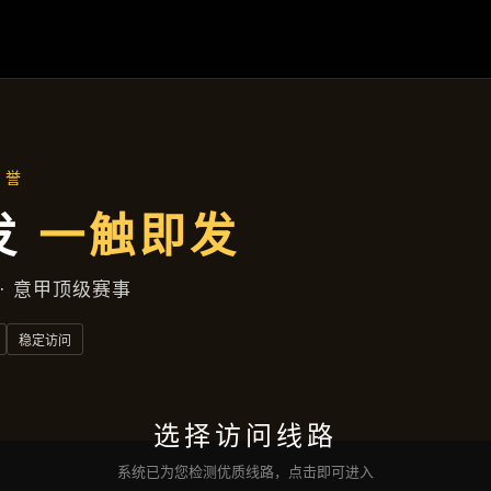
焦作新区兴旺中巷472号大厦D座25层741室
产品总览
首页
产品总览