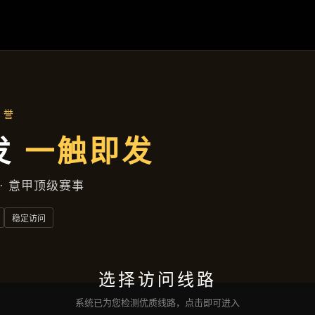
焦作新区兴旺中巷472号大厦D座25层741室
产品总览
首页
产品总览