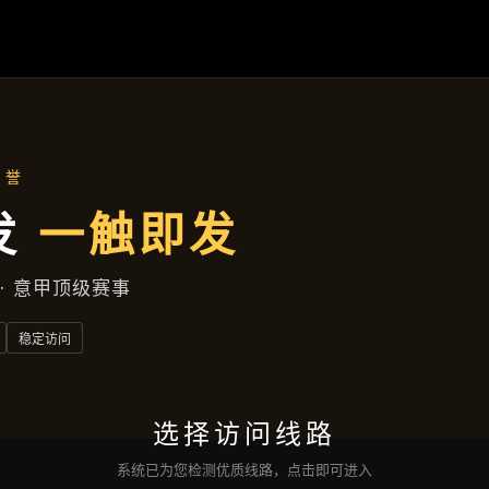
焦作新区兴旺中巷472号大厦D座25层741室
产品总览
首页
产品总览